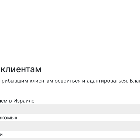
 клиентам
 прибывшим клиентам освоиться и адаптироваться. Бл
лем в Израиле
накомых
ми